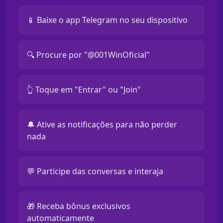
📱 Baixe o app Telegram no seu dispositivo
🔍 Procure por "@001WinOficial"
👆 Toque em "Entrar" ou "Join"
🔔 Ative as notificações para não perder
nada
💬 Participe das conversas e interaja
🎁 Receba bônus exclusivos
automaticamente