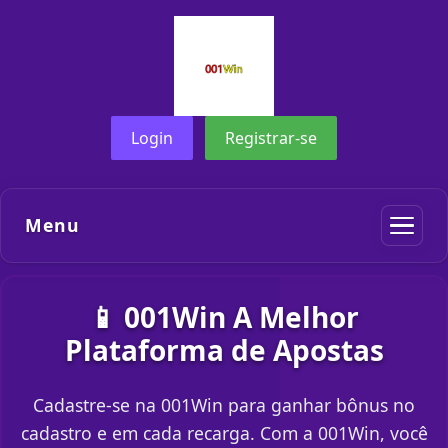
Login
Registrar-se
Menu
📱 001Win A Melhor
Plataforma de Apostas
Cadastre-se na 001Win para ganhar bônus no
cadastro e em cada recarga. Com a 001Win, você