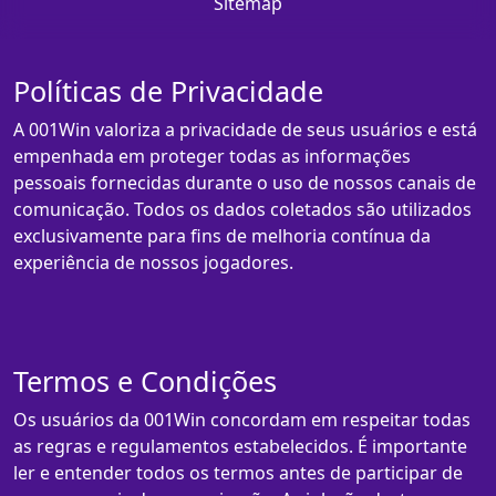
Sitemap
Políticas de Privacidade
A 001Win valoriza a privacidade de seus usuários e está
empenhada em proteger todas as informações
pessoais fornecidas durante o uso de nossos canais de
comunicação. Todos os dados coletados são utilizados
exclusivamente para fins de melhoria contínua da
experiência de nossos jogadores.
Termos e Condições
Os usuários da 001Win concordam em respeitar todas
as regras e regulamentos estabelecidos. É importante
ler e entender todos os termos antes de participar de