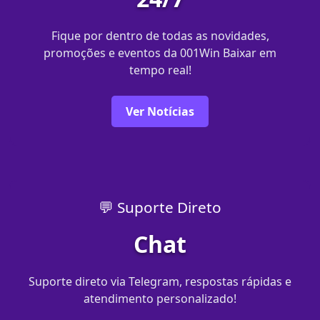
Fique por dentro de todas as novidades,
promoções e eventos da 001Win Baixar em
tempo real!
Ver Notícias
💬 Suporte Direto
Chat
Suporte direto via Telegram, respostas rápidas e
atendimento personalizado!