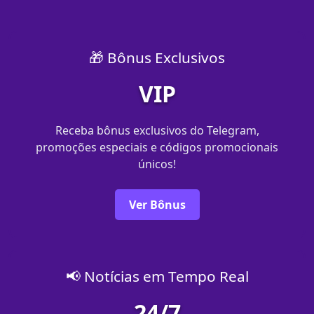
🎁 Bônus Exclusivos
VIP
Receba bônus exclusivos do Telegram,
promoções especiais e códigos promocionais
únicos!
Ver Bônus
📢 Notícias em Tempo Real
24/7