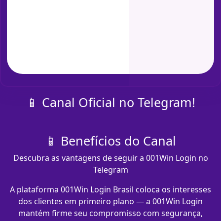
📱 Canal Oficial no Telegram!
📱 Benefícios do Canal
Descubra as vantagens de seguir a 001Win Login no
Telegram
A plataforma 001Win Login Brasil coloca os interesses
dos clientes em primeiro plano — a 001Win Login
mantém firme seu compromisso com segurança,