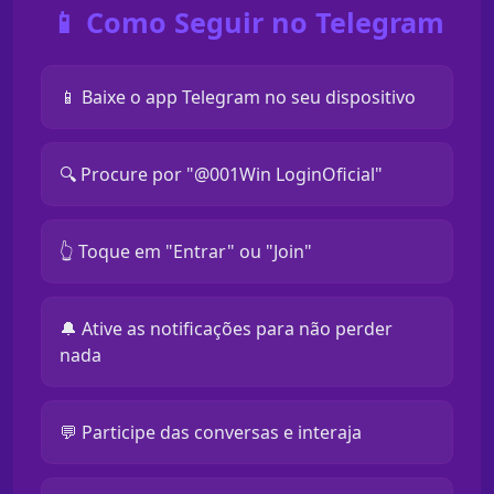
📱 Como Seguir no Telegram
📱 Baixe o app Telegram no seu dispositivo
🔍 Procure por "@001Win LoginOficial"
👆 Toque em "Entrar" ou "Join"
🔔 Ative as notificações para não perder
nada
💬 Participe das conversas e interaja