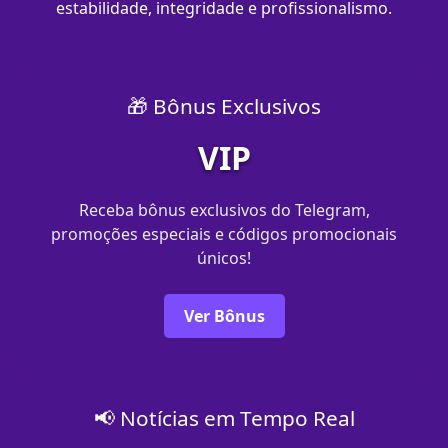
estabilidade, integridade e profissionalismo.
🎁 Bônus Exclusivos
VIP
Receba bônus exclusivos do Telegram,
promoções especiais e códigos promocionais
únicos!
Ver Bônus
📢 Notícias em Tempo Real