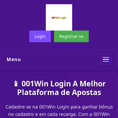
Login
Registrar-se
Menu
📱 001Win Login A Melhor
Plataforma de Apostas
Cadastre-se na 001Win Login para ganhar bônus
no cadastro e em cada recarga. Com a 001Win