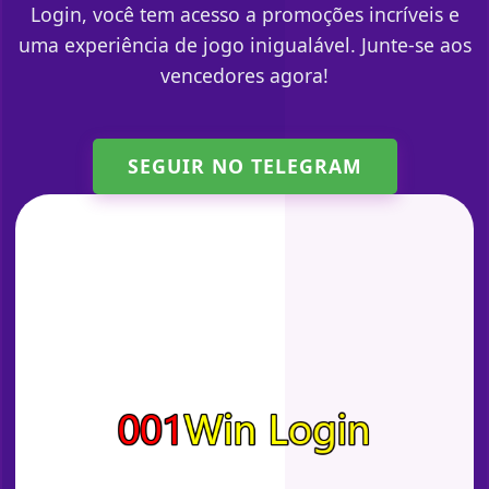
Login, você tem acesso a promoções incríveis e
uma experiência de jogo inigualável. Junte-se aos
vencedores agora!
SEGUIR NO TELEGRAM