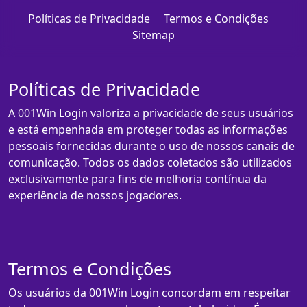
Políticas de Privacidade
Termos e Condições
Sitemap
Políticas de Privacidade
A 001Win Login valoriza a privacidade de seus usuários
e está empenhada em proteger todas as informações
pessoais fornecidas durante o uso de nossos canais de
comunicação. Todos os dados coletados são utilizados
exclusivamente para fins de melhoria contínua da
experiência de nossos jogadores.
Termos e Condições
Os usuários da 001Win Login concordam em respeitar