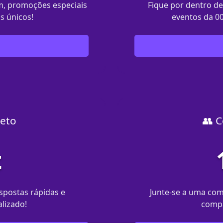
m, promoções especiais
Fique por dentro d
s únicos!
eventos da 0
reto
👥 
t
espostas rápidas e
Junte-se a uma com
lizado!
compa