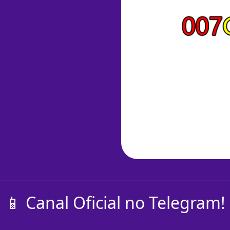
📱 Canal Oficial no Telegram!