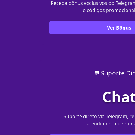
Receba bônus exclusivos do Telegra
e códigos promocionai
Ver Bônus
💬 Suporte Di
Cha
Suporte direto via Telegram, r
atendimento persona