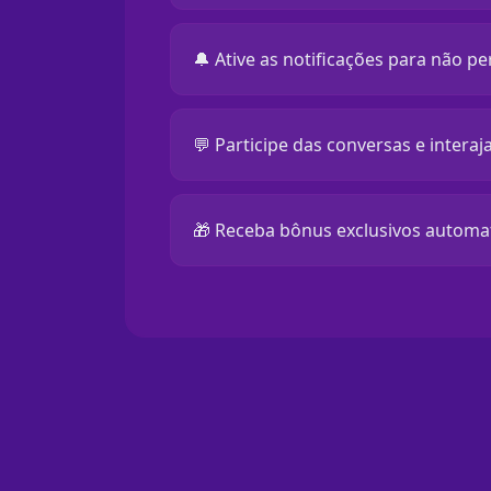
🔔 Ative as notificações para não p
💬 Participe das conversas e interaj
🎁 Receba bônus exclusivos autom