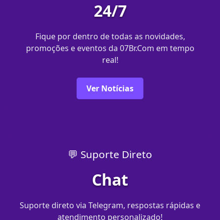
24/7
Fique por dentro de todas as novidades,
promoções e eventos da 07Br.Com em tempo
real!
Ver Notícias
💬 Suporte Direto
Chat
Suporte direto via Telegram, respostas rápidas e
atendimento personalizado!