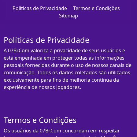
Políticas de Privacidade
Termos e Condições
Sitemap
Políticas de Privacidade
A 07Br.Com valoriza a privacidade de seus usuários e
está empenhada em proteger todas as informações
pessoais fornecidas durante o uso de nossos canais de
comunicação. Todos os dados coletados são utilizados
exclusivamente para fins de melhoria contínua da
experiência de nossos jogadores.
Termos e Condições
Os usuários da 07Br.Com concordam em respeitar