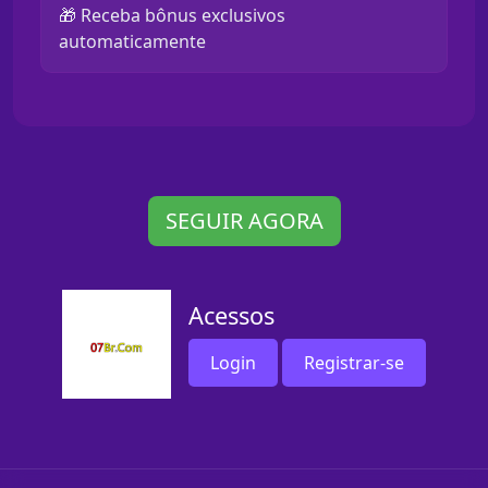
🎁 Receba bônus exclusivos
automaticamente
SEGUIR AGORA
Acessos
Login
Registrar-se