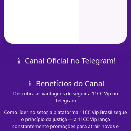
📱 Canal Oficial no Telegram!
📱 Benefícios do Canal
Descubra as vantagens de seguir a 11CC Vip no
Telegram
Como líder no setor, a plataforma 11CC Vip Brasil segue
o princípio da justiça — a 11CC Vip lança
constantemente promoções para atrair novos e