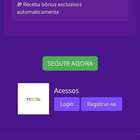
🎁 Receba bônus exclusivos
automaticamente
SEGUIR AGORA
Acessos
Login
Registrar-se