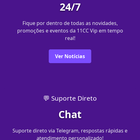
24/7
Fique por dentro de todas as novidades,
promoções e eventos da 11CC Vip em tempo
real!
Ver Notícias
💬 Suporte Direto
Chat
Suporte direto via Telegram, respostas rápidas e
atendimento personalizado!