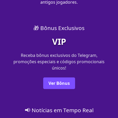
antigos jogadores.
🎁 Bônus Exclusivos
VIP
Receba bônus exclusivos do Telegram,
promoções especiais e códigos promocionais
únicos!
Ver Bônus
📢 Notícias em Tempo Real