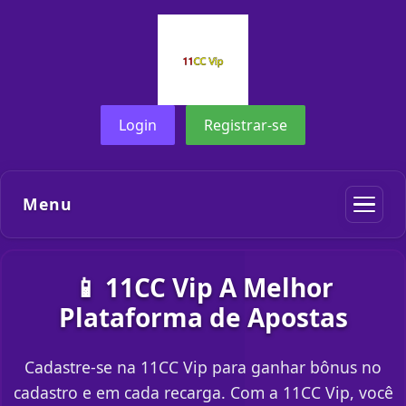
Login
Registrar-se
Menu
📱 11CC Vip A Melhor
Plataforma de Apostas
Cadastre-se na 11CC Vip para ganhar bônus no
cadastro e em cada recarga. Com a 11CC Vip, você