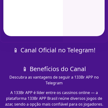
📱 Canal Oficial no Telegram!
📱 Benefícios do Canal
Descubra as vantagens de seguir a 133Br APP no
Telegram
A 133Br APP é líder entre os cassinos online — a
plataforma 133Br APP Brasil reúne diversos jogos de
azar, sendo a opção mais confiável para os jogadores.