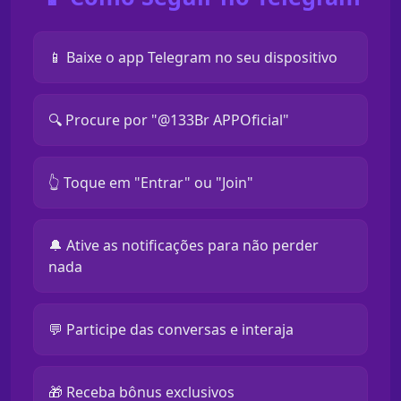
📱 Baixe o app Telegram no seu dispositivo
🔍 Procure por "@133Br APPOficial"
👆 Toque em "Entrar" ou "Join"
🔔 Ative as notificações para não perder
nada
💬 Participe das conversas e interaja
🎁 Receba bônus exclusivos