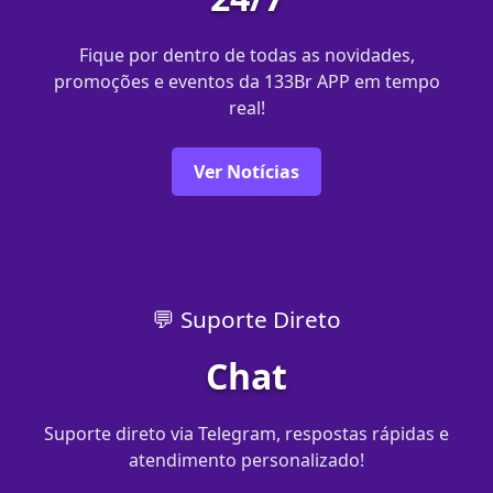
Fique por dentro de todas as novidades,
promoções e eventos da 133Br APP em tempo
real!
Ver Notícias
💬 Suporte Direto
Chat
Suporte direto via Telegram, respostas rápidas e
atendimento personalizado!