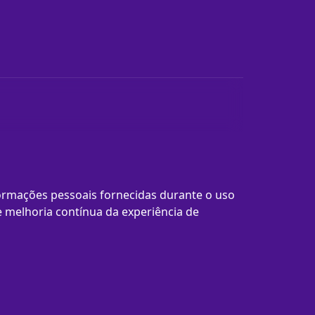
formações pessoais fornecidas durante o uso
e melhoria contínua da experiência de