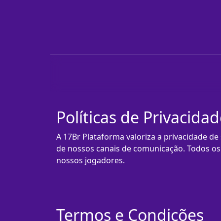
Políticas de Privacida
A 17Br Plataforma valoriza a privacidade d
de nossos canais de comunicação. Todos os 
nossos jogadores.
Termos e Condições