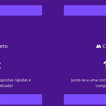
reto
👥 
t
espostas rápidas e
Junte-se a uma com
lizado!
compa
e