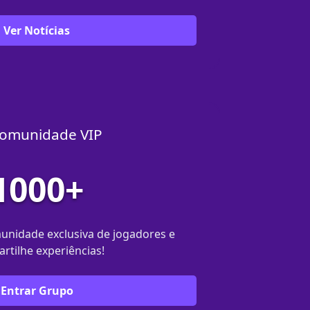
Ver Notícias
Comunidade VIP
1000+
unidade exclusiva de jogadores e
rtilhe experiências!
Entrar Grupo