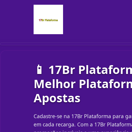
📱 17Br Platafor
Melhor Platafor
Apostas
Cadastre-se na 17Br Plataforma para g
em cada recarga. Com a 17Br Plataforma