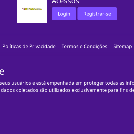
Acessos
Login
Registrar-se
Políticas de Privacidade
Termos e Condições
Sitemap
de
e seus usuários e está empenhada em proteger todas as in
dados coletados são utilizados exclusivamente para fins d