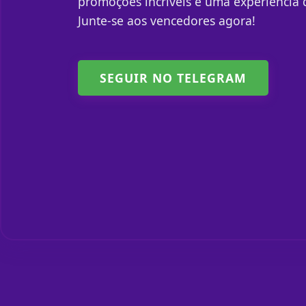
promoções incríveis e uma experiência d
Junte-se aos vencedores agora!
SEGUIR NO TELEGRAM