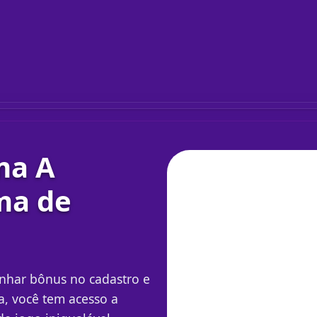
ma A
ma de
anhar bônus no cadastro e
, você tem acesso a