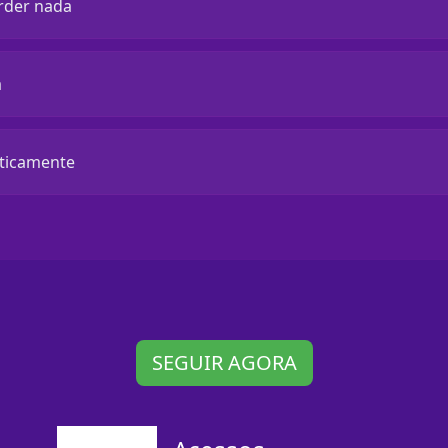
erder nada
a
aticamente
SEGUIR AGORA