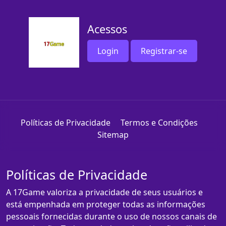
Acessos
Login
Registrar-se
Políticas de Privacidade
Termos e Condições
Sitemap
Políticas de Privacidade
A 17Game valoriza a privacidade de seus usuários e
está empenhada em proteger todas as informações
pessoais fornecidas durante o uso de nossos canais de