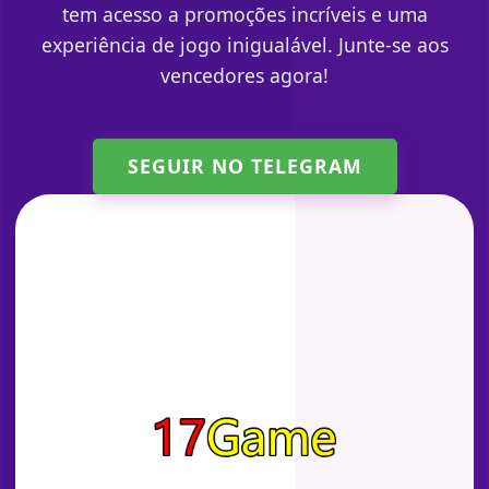
tem acesso a promoções incríveis e uma
experiência de jogo inigualável. Junte-se aos
vencedores agora!
SEGUIR NO TELEGRAM