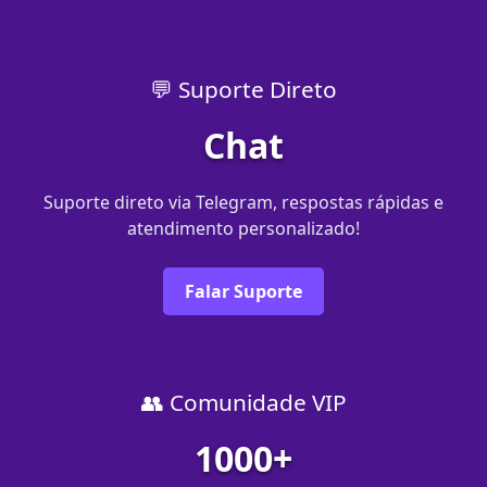
💬 Suporte Direto
Chat
Suporte direto via Telegram, respostas rápidas e
atendimento personalizado!
Falar Suporte
👥 Comunidade VIP
1000+