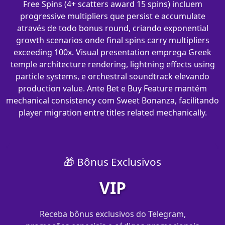
Free Spins (4+ scatters award 15 spins) incluem
progressive multipliers que persist e accumulate
através de todo bonus round, criando exponential
growth scenarios onde final spins carry multipliers
exceeding 100x. Visual presentation emprega Greek
temple architecture rendering, lightning effects using
particle systems, e orchestral soundtrack elevando
production value. Ante Bet e Buy Feature mantém
mechanical consistency com Sweet Bonanza, facilitando
player migration entre titles related mechanically.
🎁 Bônus Exclusivos
VIP
Receba bônus exclusivos do Telegram,