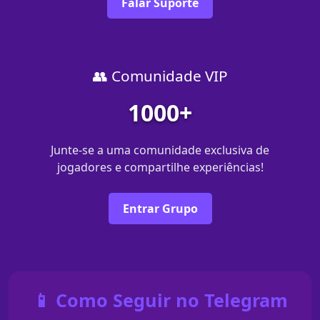
Falar Suporte
👥 Comunidade VIP
1000+
Junte-se a uma comunidade exclusiva de
jogadores e compartilhe experiências!
Entrar Grupo
📱 Como Seguir no Telegram