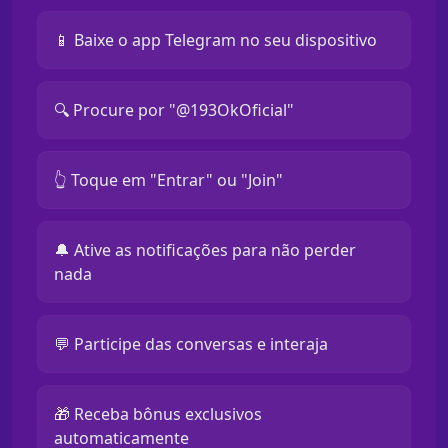
📱 Baixe o app Telegram no seu dispositivo
🔍 Procure por "@193OkOficial"
👆 Toque em "Entrar" ou "Join"
🔔 Ative as notificações para não perder
nada
💬 Participe das conversas e interaja
🎁 Receba bônus exclusivos
automaticamente