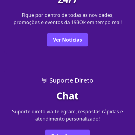
Fique por dentro de todas as novidades,
promoções e eventos da 193Ok em tempo real!
Ver Notícias
💬 Suporte Direto
Chat
Suporte direto via Telegram, respostas rápidas e
atendimento personalizado!