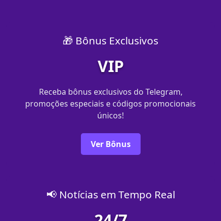
🎁 Bônus Exclusivos
VIP
Receba bônus exclusivos do Telegram,
promoções especiais e códigos promocionais
únicos!
Ver Bônus
📢 Notícias em Tempo Real
24/7