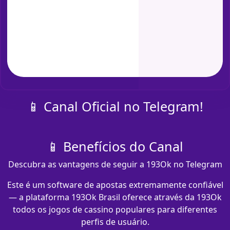
📱 Canal Oficial no Telegram!
📱 Benefícios do Canal
Descubra as vantagens de seguir a 193Ok no Telegram
Este é um software de apostas extremamente confiável
— a plataforma 193Ok Brasil oferece através da 193Ok
todos os jogos de cassino populares para diferentes
perfis de usuário.