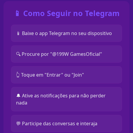
📱 Como Seguir no Telegram
📱 Baixe o app Telegram no seu dispositivo
🔍 Procure por "@199W GamesOficial"
👆 Toque em "Entrar" ou "Join"
🔔 Ative as notificações para não perder
nada
💬 Participe das conversas e interaja