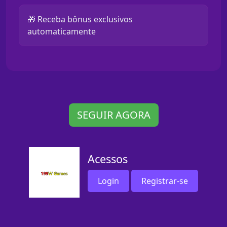
🎁 Receba bônus exclusivos
automaticamente
SEGUIR AGORA
Acessos
Login
Registrar-se