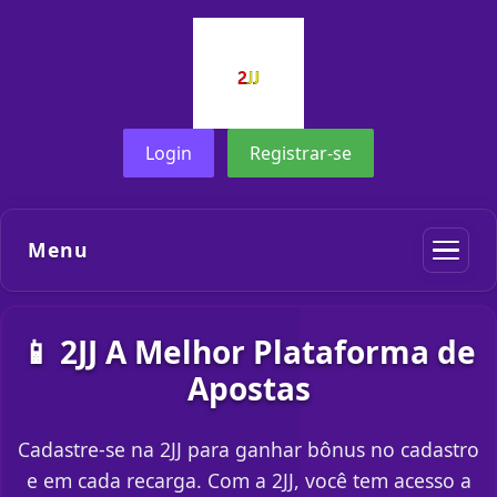
Login
Registrar-se
Menu
📱 2JJ A Melhor Plataforma de
Apostas
Cadastre-se na 2JJ para ganhar bônus no cadastro
e em cada recarga. Com a 2JJ, você tem acesso a