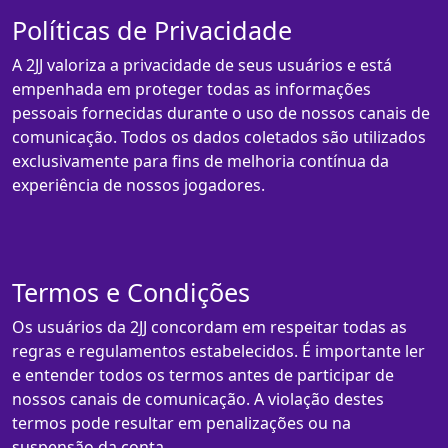
Políticas de Privacidade
A 2JJ valoriza a privacidade de seus usuários e está
empenhada em proteger todas as informações
pessoais fornecidas durante o uso de nossos canais de
comunicação. Todos os dados coletados são utilizados
exclusivamente para fins de melhoria contínua da
experiência de nossos jogadores.
Termos e Condições
Os usuários da 2JJ concordam em respeitar todas as
regras e regulamentos estabelecidos. É importante ler
e entender todos os termos antes de participar de
nossos canais de comunicação. A violação destes
termos pode resultar em penalizações ou na
suspensão da conta.