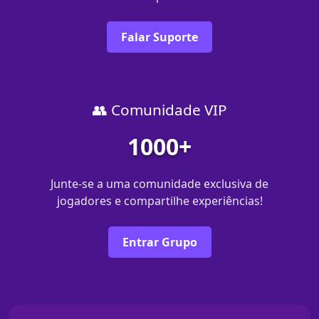
Falar Suporte
👥 Comunidade VIP
1000+
Junte-se a uma comunidade exclusiva de
jogadores e compartilhe experiências!
Entrar Grupo