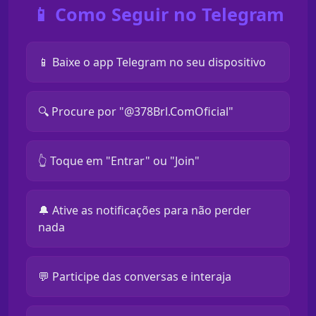
📱 Como Seguir no Telegram
📱 Baixe o app Telegram no seu dispositivo
🔍 Procure por "@378Brl.ComOficial"
👆 Toque em "Entrar" ou "Join"
🔔 Ative as notificações para não perder
nada
💬 Participe das conversas e interaja