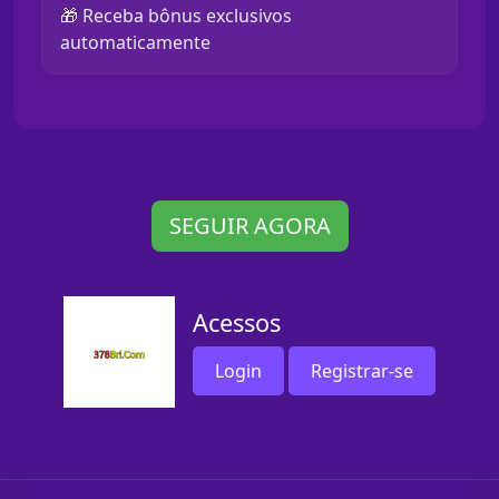
🎁 Receba bônus exclusivos
automaticamente
SEGUIR AGORA
Acessos
Login
Registrar-se