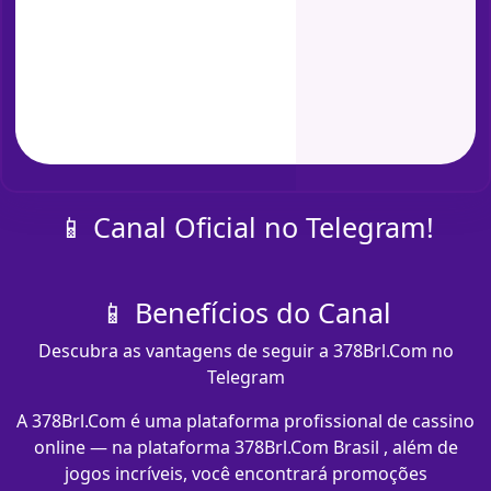
📱 Canal Oficial no Telegram!
📱 Benefícios do Canal
Descubra as vantagens de seguir a 378Brl.Com no
Telegram
A 378Brl.Com é uma plataforma profissional de cassino
online — na plataforma 378Brl.Com Brasil , além de
jogos incríveis, você encontrará promoções