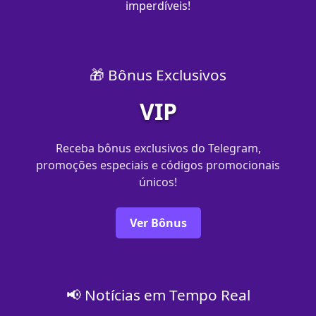
imperdíveis!
🎁 Bônus Exclusivos
VIP
Receba bônus exclusivos do Telegram,
promoções especiais e códigos promocionais
únicos!
Ver Bônus
📢 Notícias em Tempo Real