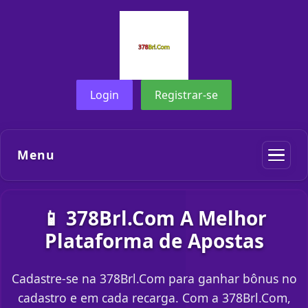
Login
Registrar-se
Menu
📱 378Brl.Com A Melhor
Plataforma de Apostas
Cadastre-se na 378Brl.Com para ganhar bônus no
cadastro e em cada recarga. Com a 378Brl.Com,