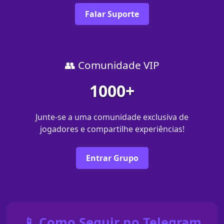
Falar Suporte
👥 Comunidade VIP
1000+
Junte-se a uma comunidade exclusiva de
jogadores e compartilhe experiências!
Entrar Grupo
📱 Como Seguir no Telegram