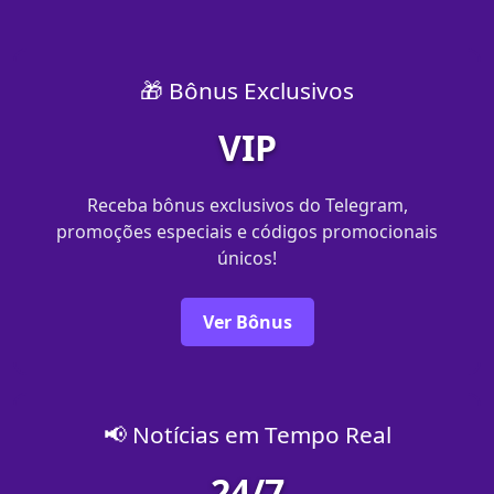
🎁 Bônus Exclusivos
VIP
Receba bônus exclusivos do Telegram,
promoções especiais e códigos promocionais
únicos!
Ver Bônus
📢 Notícias em Tempo Real
24/7