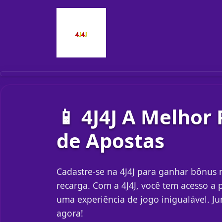
📱 4J4J A Melhor
de Apostas
Cadastre-se na 4J4J para ganhar bônus 
recarga. Com a 4J4J, você tem acesso a 
uma experiência de jogo inigualável. J
agora!