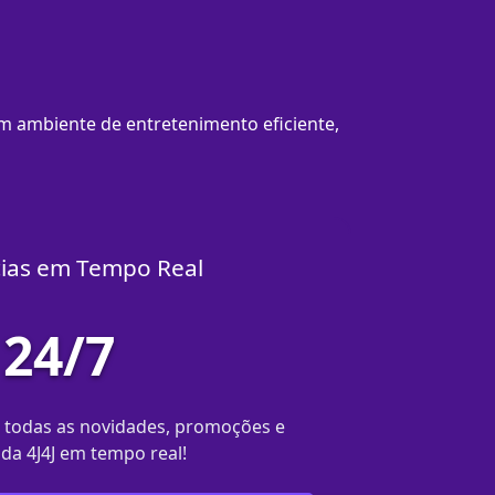
m ambiente de entretenimento eficiente,
cias em Tempo Real
24/7
e todas as novidades, promoções e
da 4J4J em tempo real!