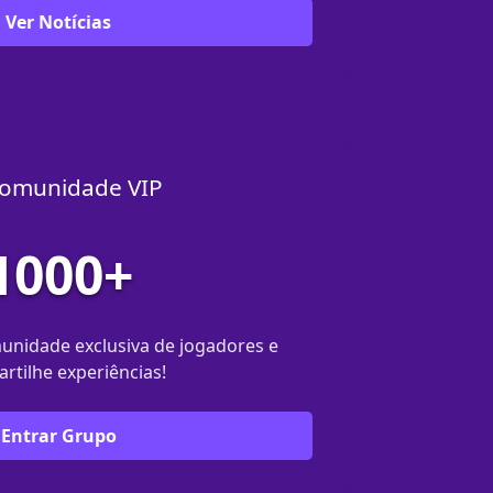
Ver Notícias
Comunidade VIP
1000+
unidade exclusiva de jogadores e
rtilhe experiências!
Entrar Grupo