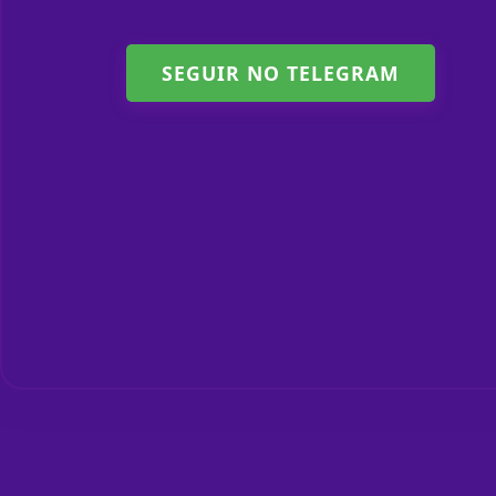
SEGUIR NO TELEGRAM