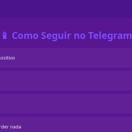
📱 Como Seguir no Telegram
ositivo
erder nada