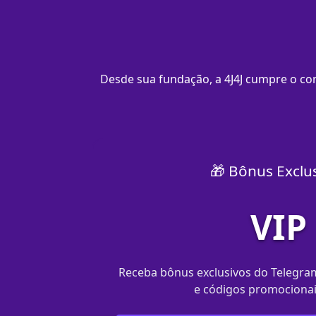
Desde sua fundação, a 4J4J cumpre o co
🎁 Bônus Exclu
VIP
Receba bônus exclusivos do Telegra
e códigos promocionai