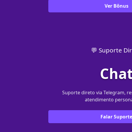
Ver Bônus
💬 Suporte Di
Cha
Suporte direto via Telegram, r
atendimento persona
Falar Suport