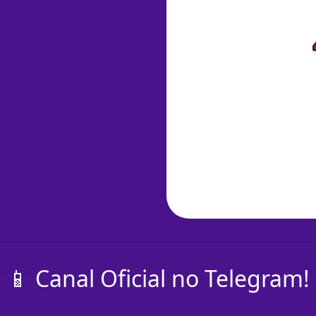
📱 Canal Oficial no Telegram!