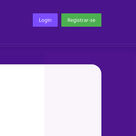
Login
Registrar-se