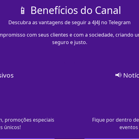
📱 Benefícios do Canal
Descubra as vantagens de seguir a 4J4J no Telegram
mpromisso com seus clientes e com a sociedade, criando u
seguro e justo.
sivos
📢 Notí
m, promoções especiais
Fique por dentro d
s únicos!
eventos 