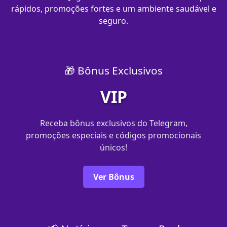
rápidos, promoções fortes e um ambiente saudável e
seguro.
🎁 Bônus Exclusivos
VIP
Receba bônus exclusivos do Telegram,
promoções especiais e códigos promocionais
únicos!
Ver Bônus