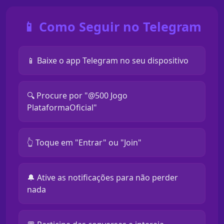
📱 Como Seguir no Telegram
📱 Baixe o app Telegram no seu dispositivo
🔍 Procure por "@500 Jogo
PlataformaOficial"
👆 Toque em "Entrar" ou "Join"
🔔 Ative as notificações para não perder
nada