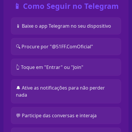
📱 Como Seguir no Telegram
📱 Baixe o app Telegram no seu dispositivo
🔍 Procure por "@51FF.ComOficial"
👆 Toque em "Entrar" ou "Join"
🔔 Ative as notificações para não perder
nada
💬 Participe das conversas e interaja