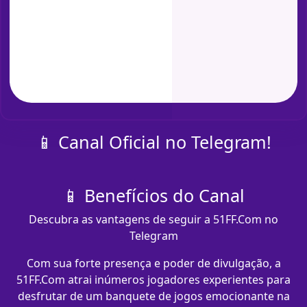
📱 Canal Oficial no Telegram!
📱 Benefícios do Canal
Descubra as vantagens de seguir a 51FF.Com no
Telegram
Com sua forte presença e poder de divulgação, a
51FF.Com atrai inúmeros jogadores experientes para
desfrutar de um banquete de jogos emocionante na