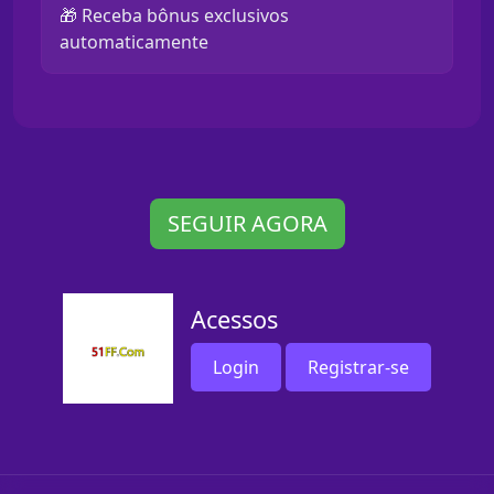
🎁 Receba bônus exclusivos
automaticamente
SEGUIR AGORA
Acessos
Login
Registrar-se