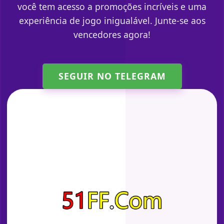
você tem acesso a promoções incríveis e uma
experiência de jogo inigualável. Junte-se aos
vencedores agora!
SEGUIR NO TELEGRAM