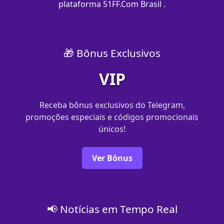
plataforma 51FF.Com Brasil .
🎁 Bônus Exclusivos
VIP
Receba bônus exclusivos do Telegram,
promoções especiais e códigos promocionais
únicos!
Ver Bônus
📢 Notícias em Tempo Real