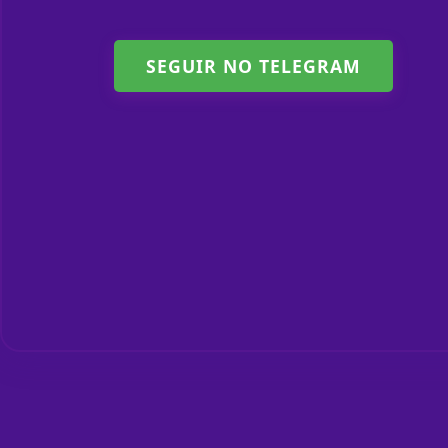
SEGUIR NO TELEGRAM