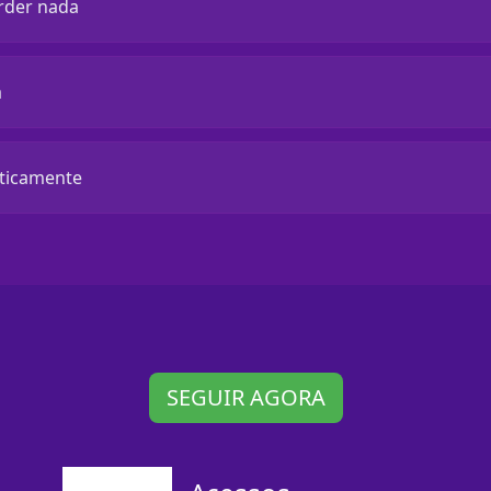
erder nada
a
aticamente
SEGUIR AGORA