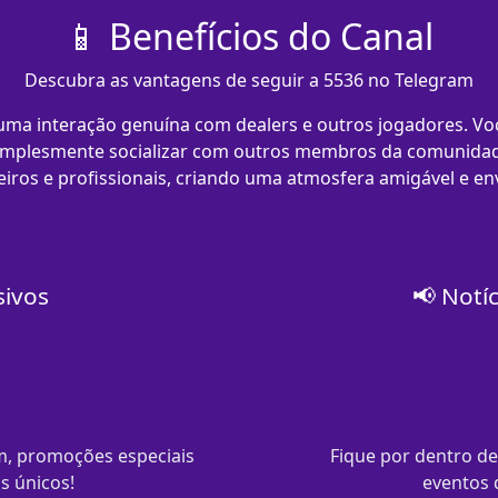
📱 Benefícios do Canal
Descubra as vantagens de seguir a 5536 no Telegram
 uma interação genuína com dealers e outros jogadores. Vo
 simplesmente socializar com outros membros da comunidad
eiros e profissionais, criando uma atmosfera amigável e en
sivos
📢 Notí
m, promoções especiais
Fique por dentro d
s únicos!
eventos 