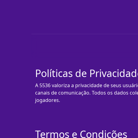
Políticas de Privacida
A 5536 valoriza a privacidade de seus usuá
canais de comunicação. Todos os dados cole
jogadores.
Termos e Condições