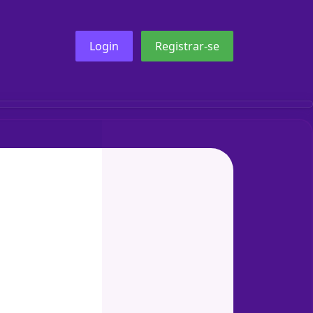
Login
Registrar-se