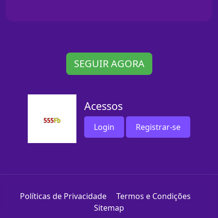
SEGUIR AGORA
Acessos
Login
Registrar-se
Políticas de Privacidade
Termos e Condições
Sitemap