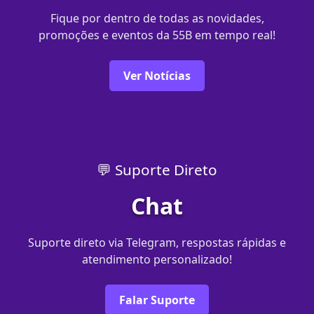
Fique por dentro de todas as novidades,
promoções e eventos da 55B em tempo real!
Ver Notícias
💬 Suporte Direto
Chat
Suporte direto via Telegram, respostas rápidas e
atendimento personalizado!
Falar Suporte