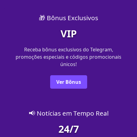
🎁 Bônus Exclusivos
VIP
Receba bônus exclusivos do Telegram,
promoções especiais e códigos promocionais
únicos!
Ver Bônus
📢 Notícias em Tempo Real
24/7