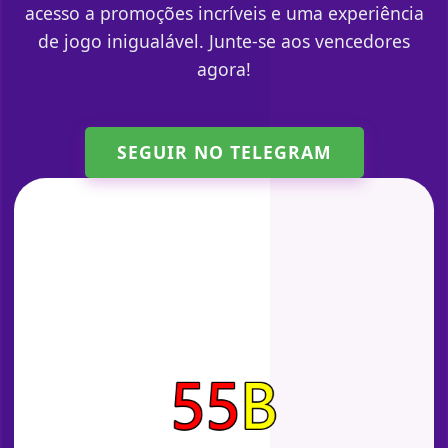
acesso a promoções incríveis e uma experiência
de jogo inigualável. Junte-se aos vencedores
agora!
SEGUIR NO TELEGRAM