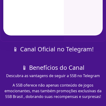
📱 Canal Oficial no Telegram!
📱 Benefícios do Canal
Descubra as vantagens de seguir a 55B no Telegram
A 55B oferece não apenas conteúdo de jogos
emocionantes, mas também promoções exclusivas da
55B Brasil , dobrando suas recompensas e surpresas!