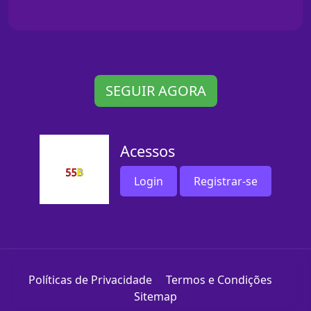
SEGUIR AGORA
Acessos
Login
Registrar-se
Políticas de Privacidade
Termos e Condições
Sitemap