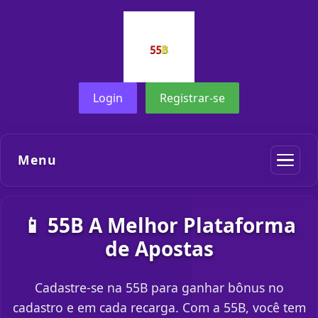
Login
Registrar-se
Menu
📱 55B A Melhor Plataforma
de Apostas
Cadastre-se na 55B para ganhar bônus no
cadastro e em cada recarga. Com a 55B, você tem