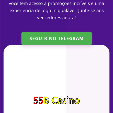
você tem acesso a promoções incríveis e uma
experiência de jogo inigualável. Junte-se aos
vencedores agora!
SEGUIR NO TELEGRAM