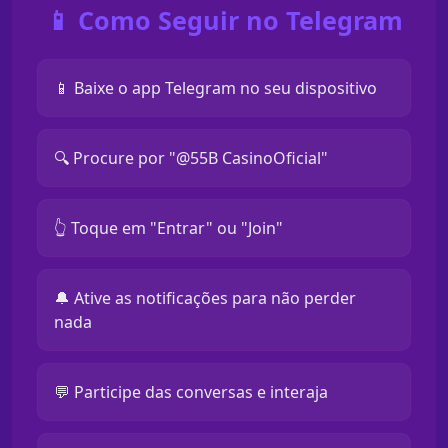
📱 Como Seguir no Telegram
📱 Baixe o app Telegram no seu dispositivo
🔍 Procure por "@55B CasinoOficial"
👆 Toque em "Entrar" ou "Join"
🔔 Ative as notificações para não perder
nada
💬 Participe das conversas e interaja