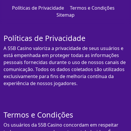
Políticas de Privacidade
Termos e Condições
Sitemap
Políticas de Privacidade
A 55B Casino valoriza a privacidade de seus usuários e
está empenhada em proteger todas as informações
pessoais fornecidas durante o uso de nossos canais de
comunicação. Todos os dados coletados são utilizados
exclusivamente para fins de melhoria contínua da
experiência de nossos jogadores.
Termos e Condições
Os usuários da 55B Casino concordam em respeitar