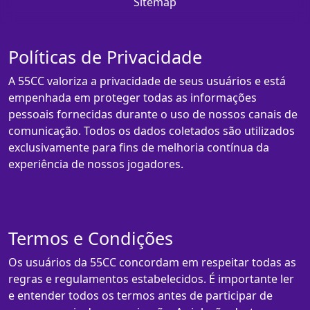
Sitemap
Políticas de Privacidade
A 55CC valoriza a privacidade de seus usuários e está
empenhada em proteger todas as informações
pessoais fornecidas durante o uso de nossos canais de
comunicação. Todos os dados coletados são utilizados
exclusivamente para fins de melhoria contínua da
experiência de nossos jogadores.
Termos e Condições
Os usuários da 55CC concordam em respeitar todas as
regras e regulamentos estabelecidos. É importante ler
e entender todos os termos antes de participar de