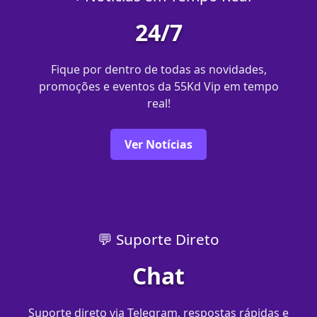
24/7
Fique por dentro de todas as novidades,
promoções e eventos da 55Kd Vip em tempo
real!
Ver Notícias
💬 Suporte Direto
Chat
Suporte direto via Telegram, respostas rápidas e