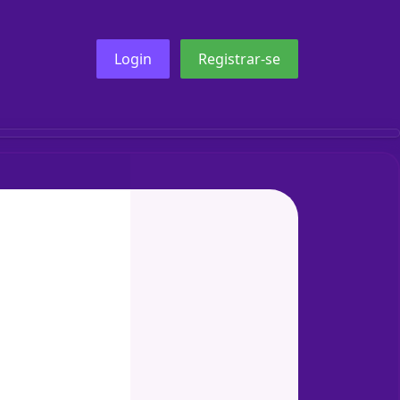
Login
Registrar-se