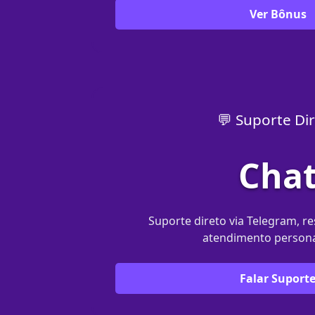
Ver Bônus
💬 Suporte Di
Cha
Suporte direto via Telegram, r
atendimento persona
Falar Suport