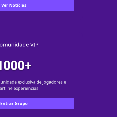
Ver Notícias
Comunidade VIP
1000+
unidade exclusiva de jogadores e
rtilhe experiências!
Entrar Grupo