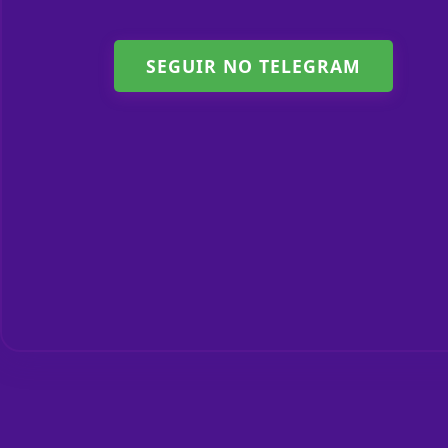
SEGUIR NO TELEGRAM