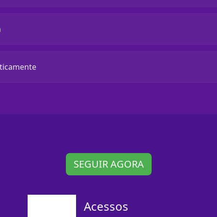
a
aticamente
SEGUIR AGORA
Acessos