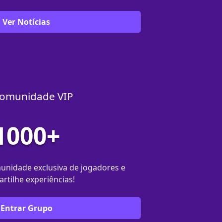
Ver Notícias
Comunidade VIP
1000+
unidade exclusiva de jogadores e
rtilhe experiências!
Entrar Grupo