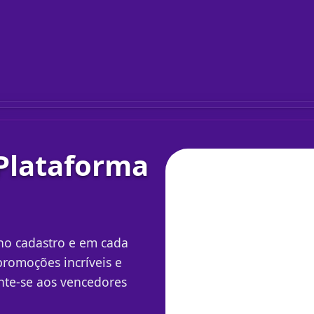
 Plataforma
no cadastro e em cada
promoções incríveis e
unte-se aos vencedores