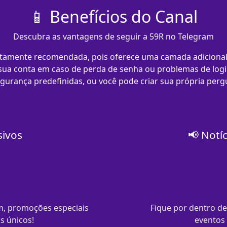
📱 Benefícios do Canal
Descubra as vantagens de seguir a 59R no Telegram
ltamente recomendada, pois oferece uma camada adicional 
à sua conta em caso de perda de senha ou problemas de log
gurança predefinidas, ou você pode criar sua própria perg
sivos
📢 Notí
m, promoções especiais
Fique por dentro d
s únicos!
eventos