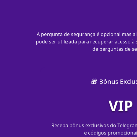
A pergunta de segurança é opcional mas a
pode ser utilizada para recuperar acesso 
de perguntas de se
🎁 Bônus Exclu
VIP
Receba bônus exclusivos do Telegra
e códigos promocionai