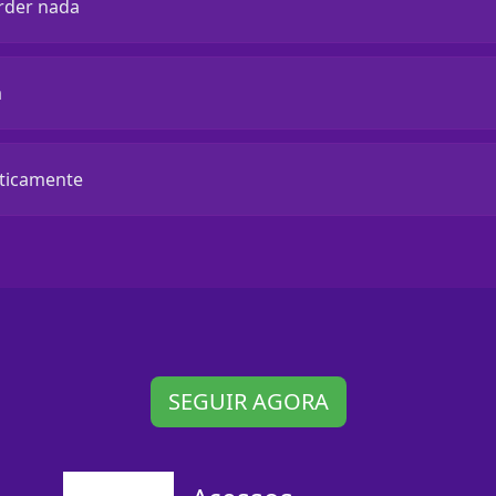
erder nada
a
aticamente
SEGUIR AGORA