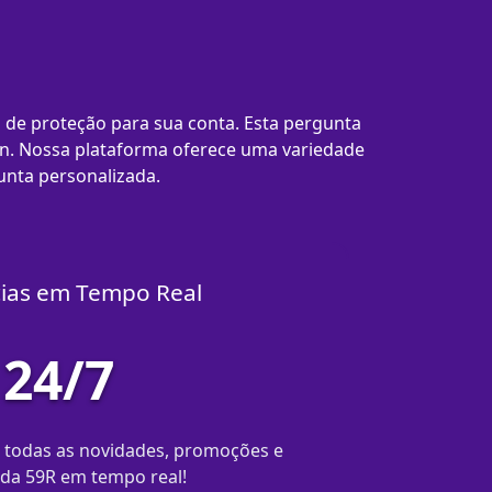
de proteção para sua conta. Esta pergunta
in. Nossa plataforma oferece uma variedade
unta personalizada.
cias em Tempo Real
24/7
e todas as novidades, promoções e
 da 59R em tempo real!