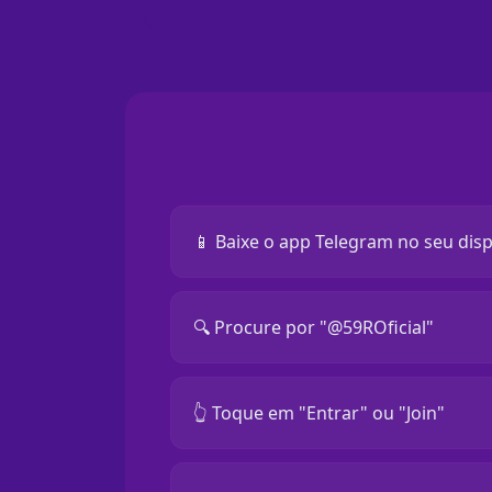
📱 Baixe o app Telegram no seu disp
🔍 Procure por "@59ROficial"
👆 Toque em "Entrar" ou "Join"