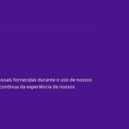
ssoais fornecidas durante o uso de nossos
 contínua da experiência de nossos