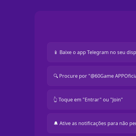
📱 Baixe o app Telegram no seu disp
🔍 Procure por "@60Game APPOficia
👆 Toque em "Entrar" ou "Join"
🔔 Ative as notificações para não p