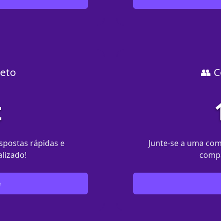
reto
👥 
t
espostas rápidas e
Junte-se a uma com
lizado!
compa
e