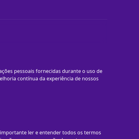
ações pessoais fornecidas durante o uso de
elhoria contínua da experiência de nossos
importante ler e entender todos os termos