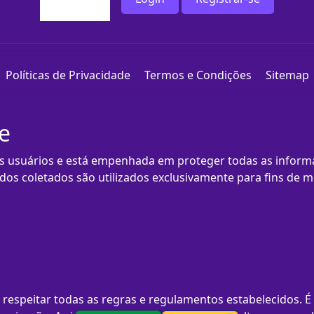
Políticas de Privacidade
Termos e Condições
Sitemap
de
us usuários e está empenhada em proteger todas as inform
os coletados são utilizados exclusivamente para fins de m
speitar todas as regras e regulamentos estabelecidos. É 