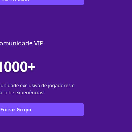
Comunidade VIP
1000+
unidade exclusiva de jogadores e
rtilhe experiências!
Entrar Grupo