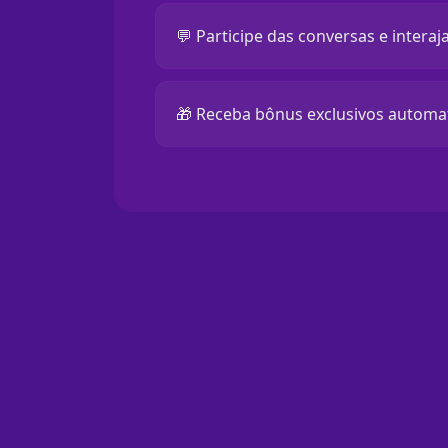
💬 Participe das conversas e interaj
🎁 Receba bônus exclusivos autom