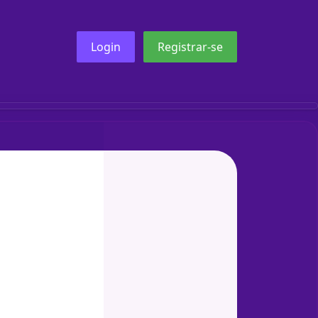
Login
Registrar-se