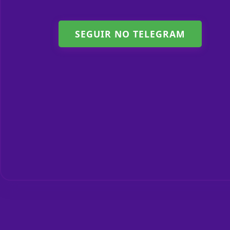
SEGUIR NO TELEGRAM