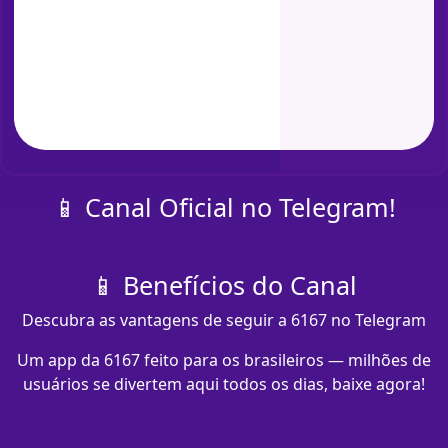
📱 Canal Oficial no Telegram!
📱 Benefícios do Canal
Descubra as vantagens de seguir a 6167 no Telegram
Um app da 6167 feito para os brasileiros — milhões de
usuários se divertem aqui todos os dias, baixe agora!