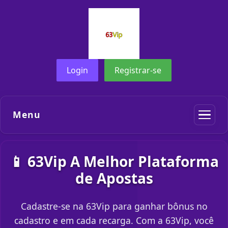
Login
Registrar-se
Menu
📱 63Vip A Melhor Plataforma
de Apostas
Cadastre-se na 63Vip para ganhar bônus no
cadastro e em cada recarga. Com a 63Vip, você