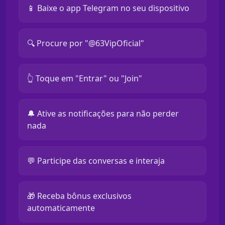
📱 Baixe o app Telegram no seu dispositivo
🔍 Procure por "@63VipOficial"
👆 Toque em "Entrar" ou "Join"
🔔 Ative as notificações para não perder
nada
💬 Participe das conversas e interaja
🎁 Receba bônus exclusivos
automaticamente