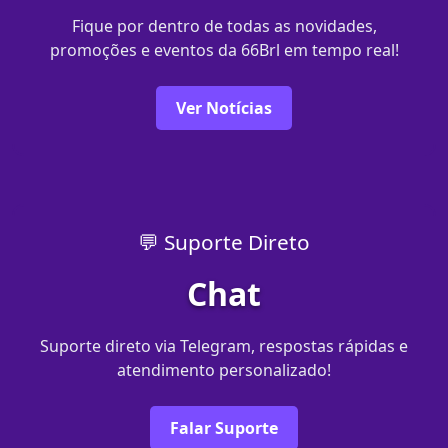
Fique por dentro de todas as novidades,
promoções e eventos da 66Brl em tempo real!
Ver Notícias
💬 Suporte Direto
Chat
Suporte direto via Telegram, respostas rápidas e
atendimento personalizado!
Falar Suporte