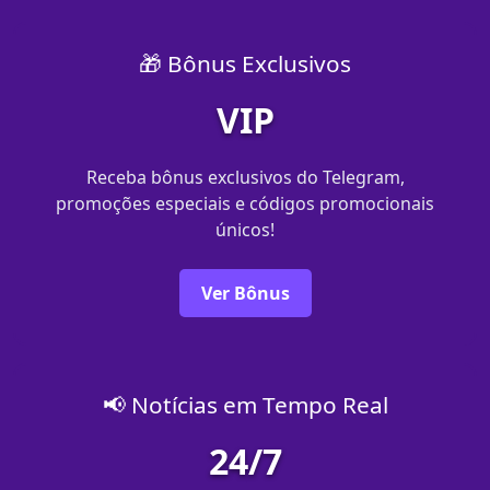
🎁 Bônus Exclusivos
VIP
Receba bônus exclusivos do Telegram,
promoções especiais e códigos promocionais
únicos!
Ver Bônus
📢 Notícias em Tempo Real
24/7