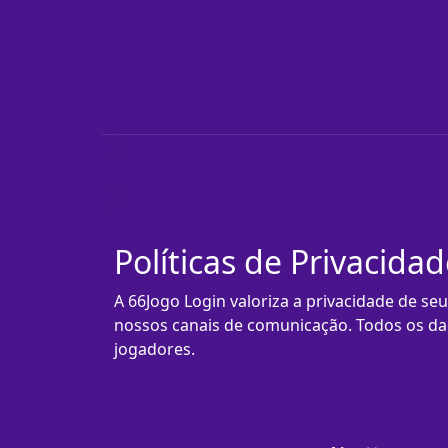
Políticas de Privacida
A 66Jogo Login valoriza a privacidade de s
nossos canais de comunicação. Todos os dad
jogadores.