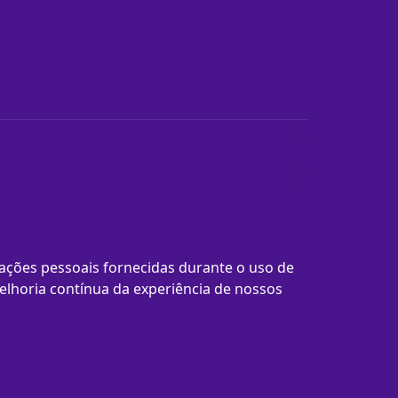
ações pessoais fornecidas durante o uso de
elhoria contínua da experiência de nossos