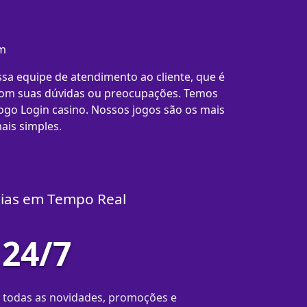
am
sa equipe de atendimento ao cliente, que é
 com suas dúvidas ou preocupações. Temos
go Login casino. Nossos jogos são os mais
ais simples.
cias em Tempo Real
24/7
e todas as novidades, promoções e