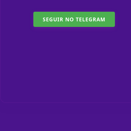
SEGUIR NO TELEGRAM