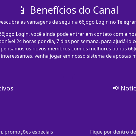
📱 Benefícios do Canal
escubra as vantagens de seguir a 66Jogo Login no Telegr
 66Jogo Login, você ainda pode entrar em contato com a nos
onível 24 horas por dia, 7 dias por semana, para ajudá-lo
ompensamos os novos membros com os melhores bônus 66Jo
e interessantes, venha jogar em nosso sistema de apostas m
sivos
📢 Notí
m, promoções especiais
Fique por dentro d