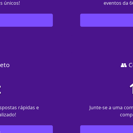
s únicos!
eventos da 6
reto
👥 
t
espostas rápidas e
Junte-se a uma com
lizado!
compa
e