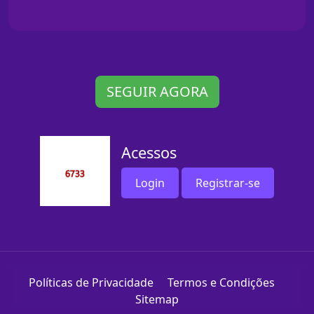
SEGUIR AGORA
Acessos
Login
Registrar-se
Políticas de Privacidade
Termos e Condições
Sitemap