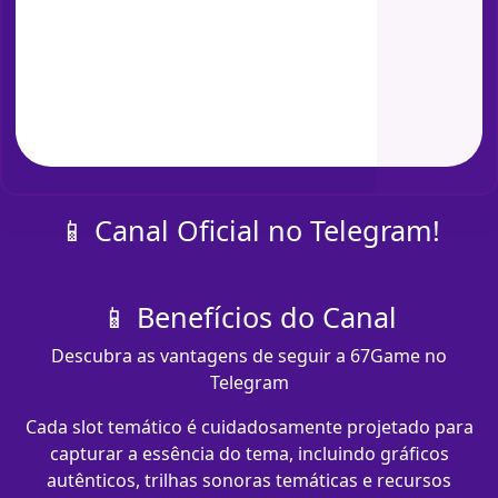
📱 Canal Oficial no Telegram!
📱 Benefícios do Canal
Descubra as vantagens de seguir a 67Game no
Telegram
Cada slot temático é cuidadosamente projetado para
capturar a essência do tema, incluindo gráficos
autênticos, trilhas sonoras temáticas e recursos