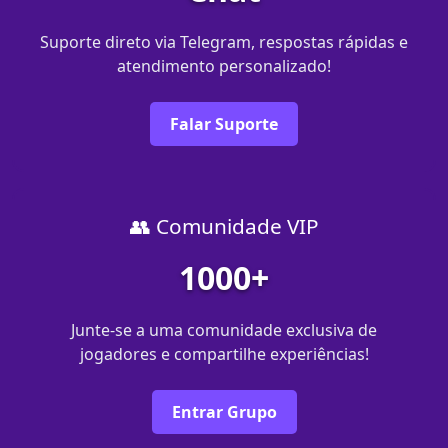
Suporte direto via Telegram, respostas rápidas e
atendimento personalizado!
Falar Suporte
👥 Comunidade VIP
1000+
Junte-se a uma comunidade exclusiva de
jogadores e compartilhe experiências!
Entrar Grupo