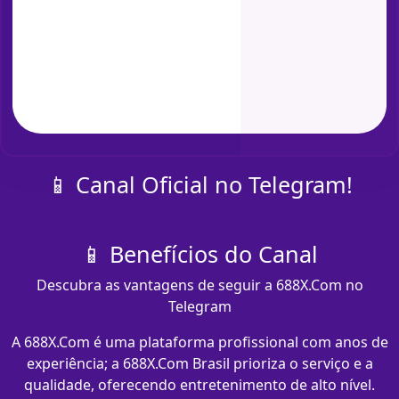
📱 Canal Oficial no Telegram!
📱 Benefícios do Canal
Descubra as vantagens de seguir a 688X.Com no
Telegram
A 688X.Com é uma plataforma profissional com anos de
experiência; a 688X.Com Brasil prioriza o serviço e a
qualidade, oferecendo entretenimento de alto nível.