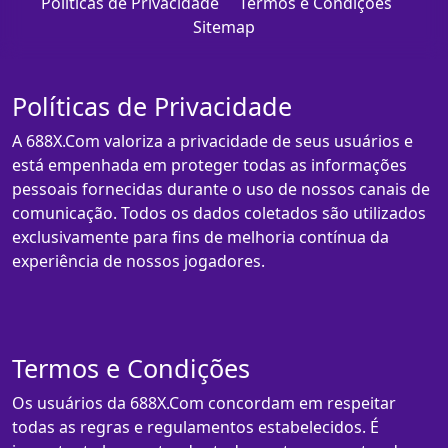
Políticas de Privacidade
Termos e Condições
Sitemap
Políticas de Privacidade
A 688X.Com valoriza a privacidade de seus usuários e
está empenhada em proteger todas as informações
pessoais fornecidas durante o uso de nossos canais de
comunicação. Todos os dados coletados são utilizados
exclusivamente para fins de melhoria contínua da
experiência de nossos jogadores.
Termos e Condições
Os usuários da 688X.Com concordam em respeitar
todas as regras e regulamentos estabelecidos. É