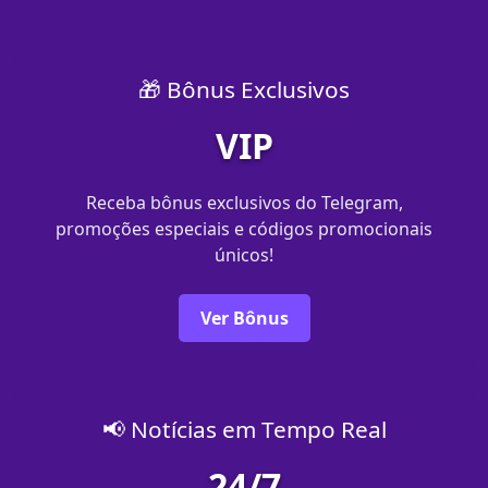
🎁 Bônus Exclusivos
VIP
Receba bônus exclusivos do Telegram,
promoções especiais e códigos promocionais
únicos!
Ver Bônus
📢 Notícias em Tempo Real
24/7