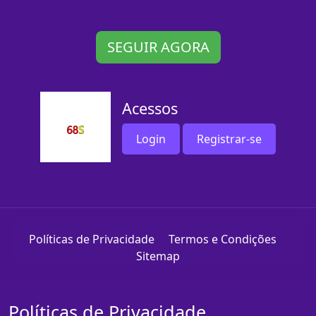
SEGUIR AGORA
Acessos
Login
Registrar-se
Políticas de Privacidade
Termos e Condições
Sitemap
Políticas de Privacidade