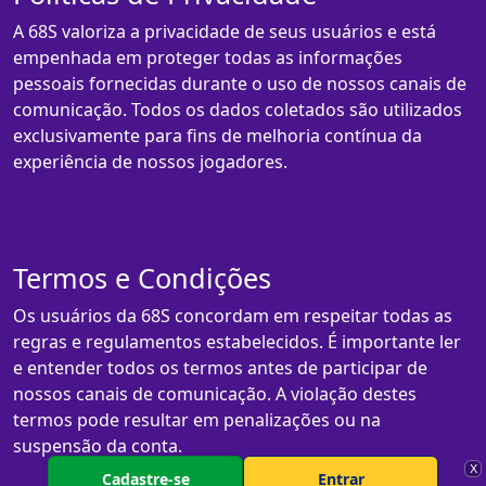
A 68S valoriza a privacidade de seus usuários e está
empenhada em proteger todas as informações
pessoais fornecidas durante o uso de nossos canais de
comunicação. Todos os dados coletados são utilizados
exclusivamente para fins de melhoria contínua da
experiência de nossos jogadores.
Termos e Condições
Os usuários da 68S concordam em respeitar todas as
regras e regulamentos estabelecidos. É importante ler
e entender todos os termos antes de participar de
nossos canais de comunicação. A violação destes
termos pode resultar em penalizações ou na
suspensão da conta.
X
Cadastre-se
Entrar