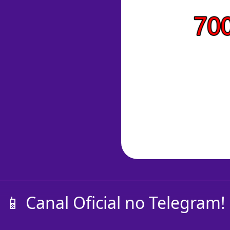
📱 Canal Oficial no Telegram!