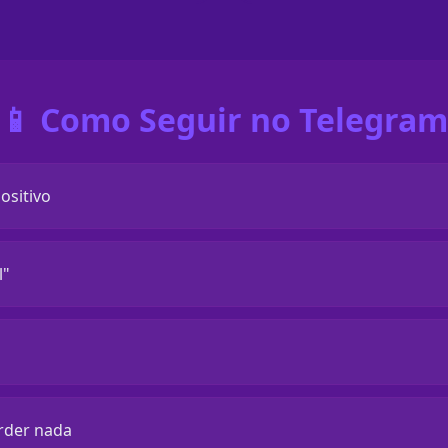
📱 Como Seguir no Telegram
ositivo
l"
erder nada