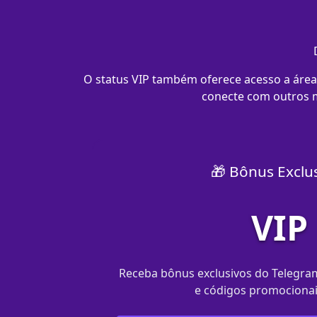
O status VIP também oferece acesso a áreas
conecte com outros m
🎁 Bônus Exclu
VIP
Receba bônus exclusivos do Telegra
e códigos promocionai