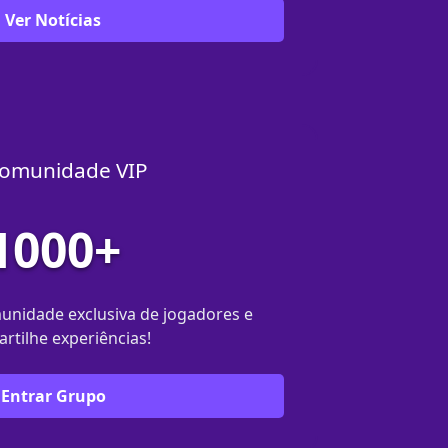
Ver Notícias
Comunidade VIP
1000+
unidade exclusiva de jogadores e
rtilhe experiências!
Entrar Grupo