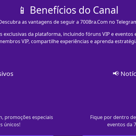
📱 Benefícios do Canal
Descubra as vantagens de seguir a 700Bra.Com no Telegra
 exclusivas da plataforma, incluindo fóruns VIP e eventos 
embros VIP, compartilhe experiências e aprenda estratégi
sivos
📢 Notí
m, promoções especiais
Fique por dentro d
s únicos!
eventos da 