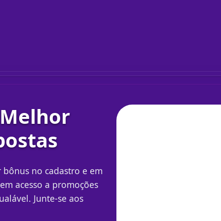
 Melhor
postas
r bônus no cadastro e em
 tem acesso a promoções
ualável. Junte-se aos