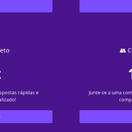
reto
👥 
t
espostas rápidas e
Junte-se a uma com
lizado!
compa
e