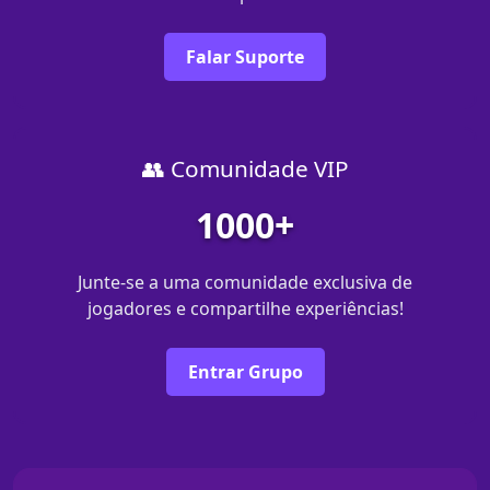
Falar Suporte
👥 Comunidade VIP
1000+
Junte-se a uma comunidade exclusiva de
jogadores e compartilhe experiências!
Entrar Grupo