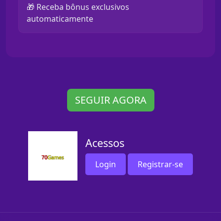
🎁 Receba bônus exclusivos
automaticamente
SEGUIR AGORA
Acessos
Login
Registrar-se