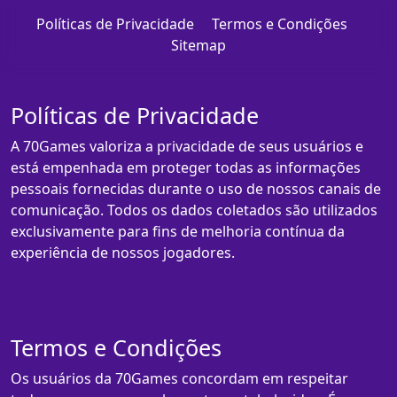
Políticas de Privacidade
Termos e Condições
Sitemap
Políticas de Privacidade
A 70Games valoriza a privacidade de seus usuários e
está empenhada em proteger todas as informações
pessoais fornecidas durante o uso de nossos canais de
comunicação. Todos os dados coletados são utilizados
exclusivamente para fins de melhoria contínua da
experiência de nossos jogadores.
Termos e Condições
Os usuários da 70Games concordam em respeitar