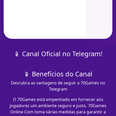
📱 Canal Oficial no Telegram!
📱 Benefícios do Canal
Descubra as vantagens de seguir a 70Games no
Telegram
O 70Games está empenhado em fornecer aos
jogadores um ambiente seguro e justo. 70Games
Online Com toma várias medidas para garantir a