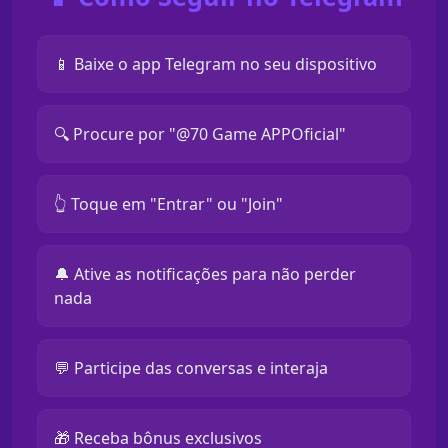
📱 Baixe o app Telegram no seu dispositivo
🔍 Procure por "@70 Game APPOficial"
👆 Toque em "Entrar" ou "Join"
🔔 Ative as notificações para não perder
nada
💬 Participe das conversas e interaja
🎁 Receba bônus exclusivos