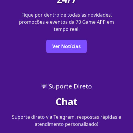
Fique por dentro de todas as novidades,
promoções e eventos da 70 Game APP em
tempo real!
Ver Notícias
💬 Suporte Direto
Chat
Suporte direto via Telegram, respostas rápidas e
atendimento personalizado!