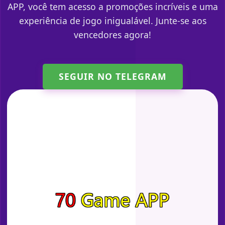
APP, você tem acesso a promoções incríveis e uma
experiência de jogo inigualável. Junte-se aos
vencedores agora!
SEGUIR NO TELEGRAM