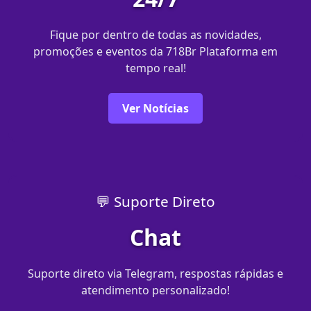
Fique por dentro de todas as novidades,
promoções e eventos da 718Br Plataforma em
tempo real!
Ver Notícias
💬 Suporte Direto
Chat
Suporte direto via Telegram, respostas rápidas e
atendimento personalizado!