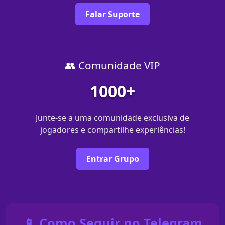
Falar Suporte
👥 Comunidade VIP
1000+
Junte-se a uma comunidade exclusiva de
jogadores e compartilhe experiências!
Entrar Grupo
📱 Como Seguir no Telegram