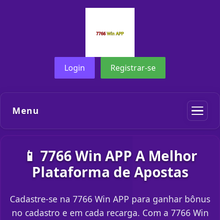
Login
Registrar-se
Menu
📱 7766 Win APP A Melhor
Plataforma de Apostas
Cadastre-se na 7766 Win APP para ganhar bônus
no cadastro e em cada recarga. Com a 7766 Win