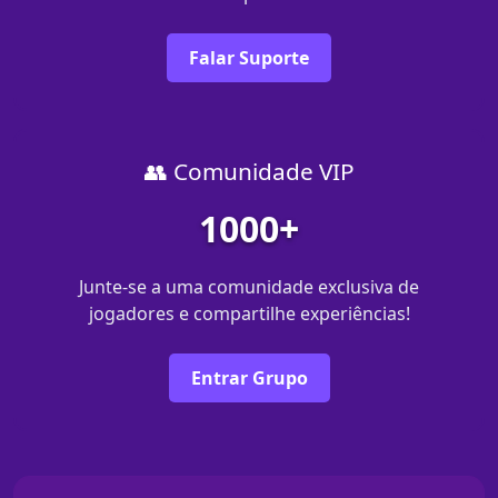
Falar Suporte
👥 Comunidade VIP
1000+
Junte-se a uma comunidade exclusiva de
jogadores e compartilhe experiências!
Entrar Grupo