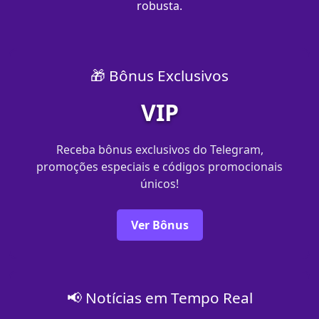
robusta.
🎁 Bônus Exclusivos
VIP
Receba bônus exclusivos do Telegram,
promoções especiais e códigos promocionais
únicos!
Ver Bônus
📢 Notícias em Tempo Real