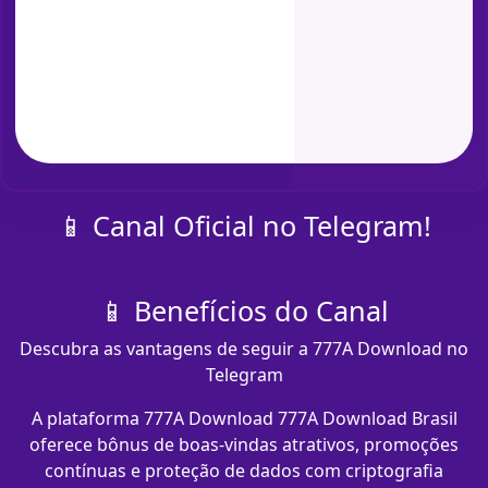
📱 Canal Oficial no Telegram!
📱 Benefícios do Canal
Descubra as vantagens de seguir a 777A Download no
Telegram
A plataforma 777A Download 777A Download Brasil
oferece bônus de boas-vindas atrativos, promoções
contínuas e proteção de dados com criptografia