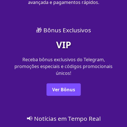
avançada e pagamentos rápidos.
🎁 Bônus Exclusivos
VIP
Receba bônus exclusivos do Telegram,
promoções especiais e códigos promocionais
únicos!
Ver Bônus
📢 Notícias em Tempo Real