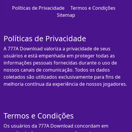
Políticas de Privacidade
Termos e Condições
Sitemap
Políticas de Privacidade
A 777A Download valoriza a privacidade de seus
usuários e está empenhada em proteger todas as
informações pessoais fornecidas durante o uso de
nossos canais de comunicação. Todos os dados
coletados são utilizados exclusivamente para fins de
melhoria contínua da experiência de nossos jogadores.
Termos e Condições
Os usuários da 777A Download concordam em