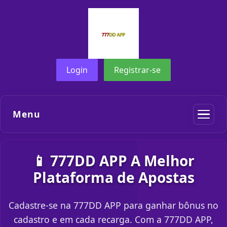
Login
Registrar-se
Menu
📱 777DD APP A Melhor
Plataforma de Apostas
Cadastre-se na 777DD APP para ganhar bônus no
cadastro e em cada recarga. Com a 777DD APP,