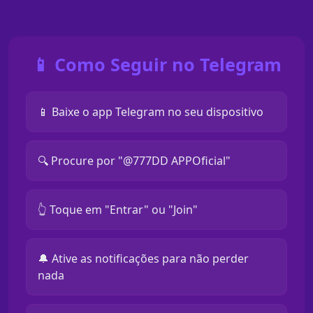
📱 Como Seguir no Telegram
📱 Baixe o app Telegram no seu dispositivo
🔍 Procure por "@777DD APPOficial"
👆 Toque em "Entrar" ou "Join"
🔔 Ative as notificações para não perder
nada