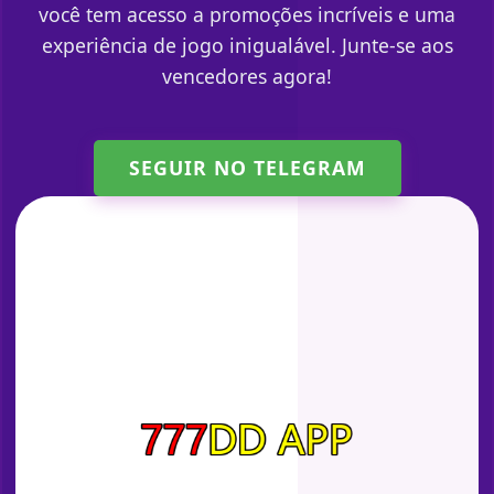
você tem acesso a promoções incríveis e uma
experiência de jogo inigualável. Junte-se aos
vencedores agora!
SEGUIR NO TELEGRAM