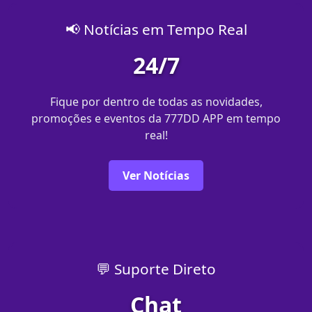
📢 Notícias em Tempo Real
24/7
Fique por dentro de todas as novidades,
promoções e eventos da 777DD APP em tempo
real!
Ver Notícias
💬 Suporte Direto
Chat