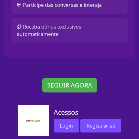
💬 Participe das conversas e interaja
🎁 Receba bônus exclusivos
automaticamente
SEGUIR AGORA
Acessos
Login
Registrar-se