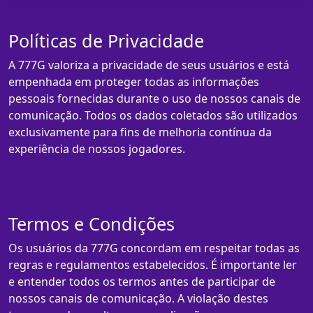
Políticas de Privacidade
A 777G valoriza a privacidade de seus usuários e está
empenhada em proteger todas as informações
pessoais fornecidas durante o uso de nossos canais de
comunicação. Todos os dados coletados são utilizados
exclusivamente para fins de melhoria contínua da
experiência de nossos jogadores.
Termos e Condições
Os usuários da 777G concordam em respeitar todas as
regras e regulamentos estabelecidos. É importante ler
e entender todos os termos antes de participar de
nossos canais de comunicação. A violação destes