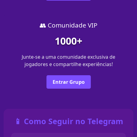
👥 Comunidade VIP
1000+
Junte-se a uma comunidade exclusiva de
jogadores e compartilhe experiências!
Entrar Grupo
📱 Como Seguir no Telegram