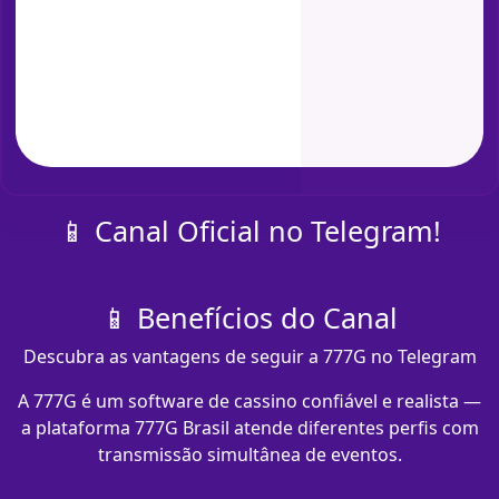
📱 Canal Oficial no Telegram!
📱 Benefícios do Canal
Descubra as vantagens de seguir a 777G no Telegram
A 777G é um software de cassino confiável e realista —
a plataforma 777G Brasil atende diferentes perfis com
transmissão simultânea de eventos.