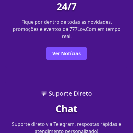
24/7
Fique por dentro de todas as novidades,
promoções e eventos da 777Lov.Com em tempo
real!
Ver Notícias
💬 Suporte Direto
Chat
Suporte direto via Telegram, respostas rápidas e
atendimento personalizado!