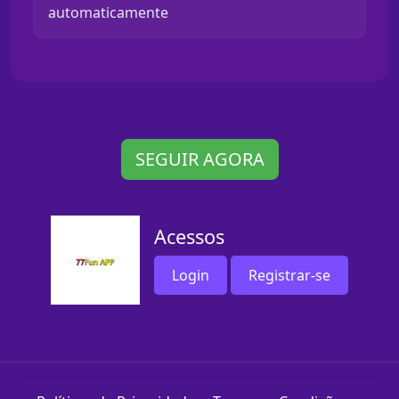
automaticamente
SEGUIR AGORA
Acessos
Login
Registrar-se