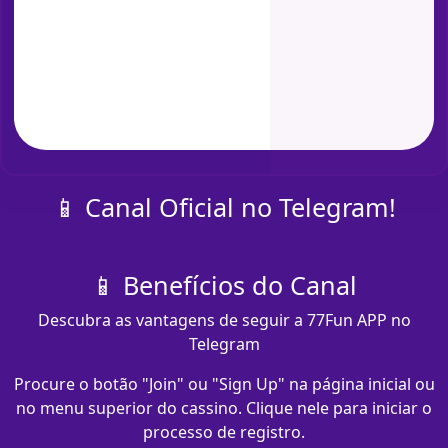
📱 Canal Oficial no Telegram!
📱 Benefícios do Canal
Descubra as vantagens de seguir a 77Fun APP no
Telegram
Procure o botão "Join" ou "Sign Up" na página inicial ou
no menu superior do cassino. Clique nele para iniciar o
processo de registro.