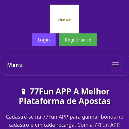
Login
Registrar-se
Menu
📱 77Fun APP A Melhor
Plataforma de Apostas
Cadastre-se na 77Fun APP para ganhar bônus no
cadastro e em cada recarga. Com a 77Fun APP,