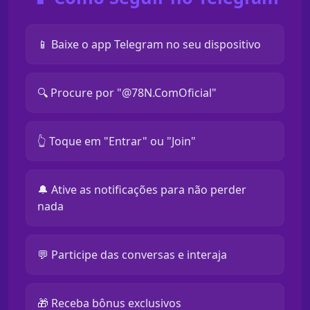
📱 Baixe o app Telegram no seu dispositivo
🔍 Procure por "@78N.ComOficial"
👆 Toque em "Entrar" ou "Join"
🔔 Ative as notificações para não perder
nada
💬 Participe das conversas e interaja
🎁 Receba bônus exclusivos