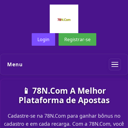
Login
Registrar-se
Menu
📱 78N.Com A Melhor
Plataforma de Apostas
Cadastre-se na 78N.Com para ganhar bônus no
cadastro e em cada recarga. Com a 78N.Com, você