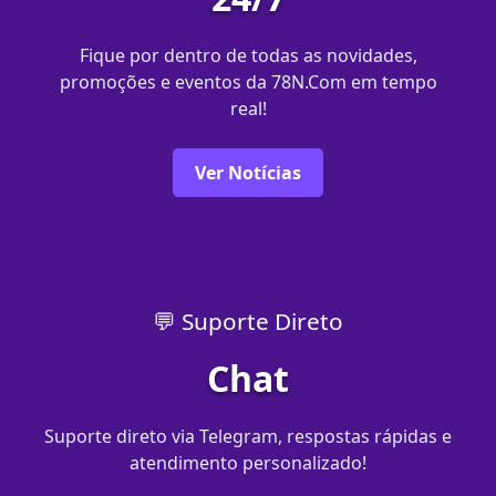
Fique por dentro de todas as novidades,
promoções e eventos da 78N.Com em tempo
real!
Ver Notícias
💬 Suporte Direto
Chat
Suporte direto via Telegram, respostas rápidas e
atendimento personalizado!