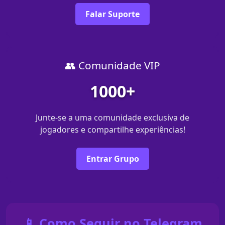
Falar Suporte
👥 Comunidade VIP
1000+
Junte-se a uma comunidade exclusiva de
jogadores e compartilhe experiências!
Entrar Grupo
📱 Como Seguir no Telegram