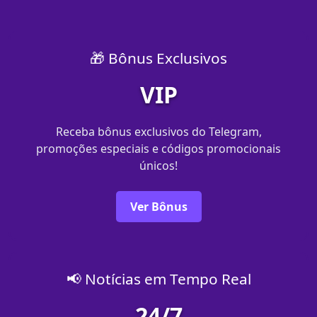
🎁 Bônus Exclusivos
VIP
Receba bônus exclusivos do Telegram,
promoções especiais e códigos promocionais
únicos!
Ver Bônus
📢 Notícias em Tempo Real
24/7