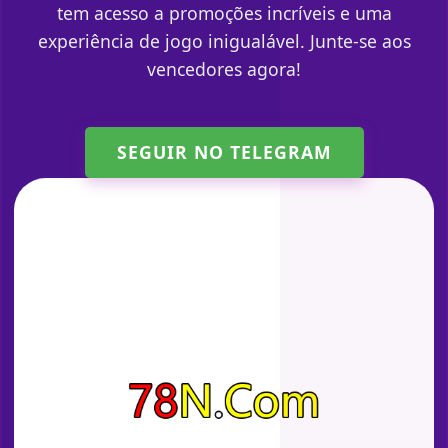
tem acesso a promoções incríveis e uma
experiência de jogo inigualável. Junte-se aos
vencedores agora!
SEGUIR NO TELEGRAM