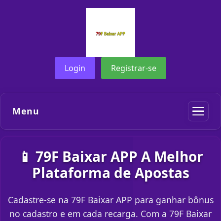
Login
Registrar-se
Menu
📱 79F Baixar APP A Melhor
Plataforma de Apostas
Cadastre-se na 79F Baixar APP para ganhar bônus
no cadastro e em cada recarga. Com a 79F Baixar