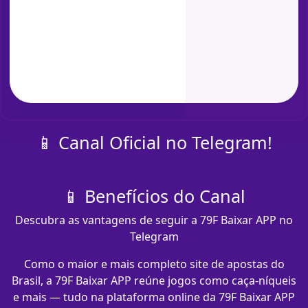
📱 Canal Oficial no Telegram!
📱 Benefícios do Canal
Descubra as vantagens de seguir a 79F Baixar APP no
Telegram
Como o maior e mais completo site de apostas do
Brasil, a 79F Baixar APP reúne jogos como caça-níqueis
e mais — tudo na plataforma online da 79F Baixar APP