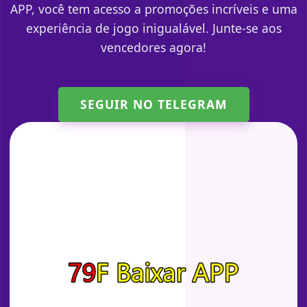
APP, você tem acesso a promoções incríveis e uma
experiência de jogo inigualável. Junte-se aos
vencedores agora!
SEGUIR NO TELEGRAM