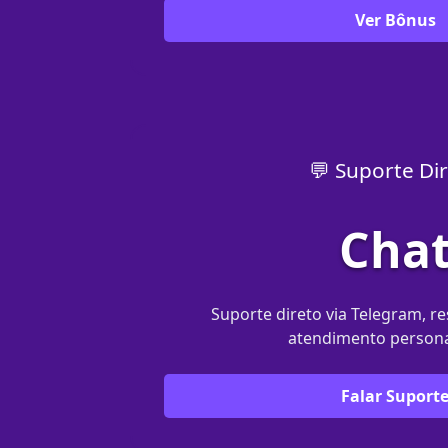
Ver Bônus
💬 Suporte Di
Cha
Suporte direto via Telegram, r
atendimento persona
Falar Suport