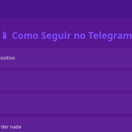
📱 Como Seguir no Telegram
ositivo
erder nada