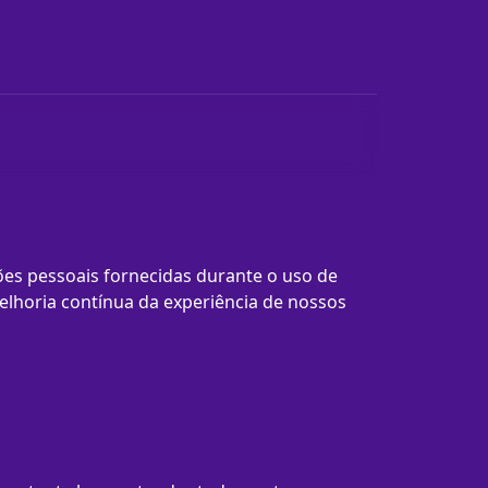
es pessoais fornecidas durante o uso de
elhoria contínua da experiência de nossos