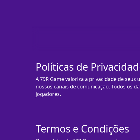
Políticas de Privacida
A 79R Game valoriza a privacidade de seus
nossos canais de comunicação. Todos os dad
jogadores.
Termos e Condições