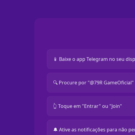
📱 Baixe o app Telegram no seu disp
🔍 Procure por "@79R GameOficial"
👆 Toque em "Entrar" ou "Join"
🔔 Ative as notificações para não p