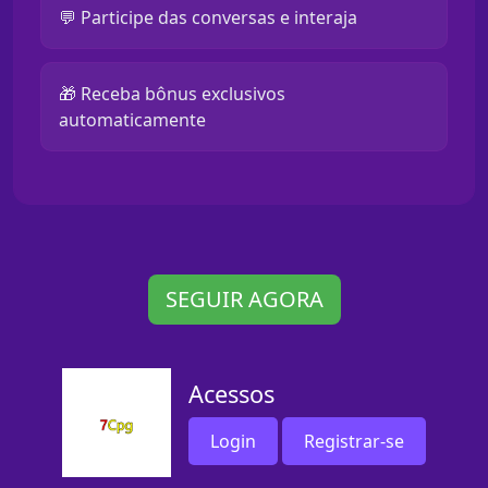
💬 Participe das conversas e interaja
🎁 Receba bônus exclusivos
automaticamente
SEGUIR AGORA
Acessos
Login
Registrar-se