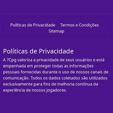
Políticas de Privacidade
Termos e Condições
Sitemap
Políticas de Privacidade
A 7Cpg valoriza a privacidade de seus usuários e está
empenhada em proteger todas as informações
pessoais fornecidas durante o uso de nossos canais de
comunicação. Todos os dados coletados são utilizados
exclusivamente para fins de melhoria contínua da
experiência de nossos jogadores.