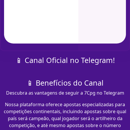
📱 Canal Oficial no Telegram!
📱 Benefícios do Canal
Descubra as vantagens de seguir a 7Cpg no Telegram
Nossa plataforma oferece apostas especializadas para
competições continentais, incluindo apostas sobre qual
país será campeão, qual jogador será o artilheiro da
competição, e até mesmo apostas sobre o número