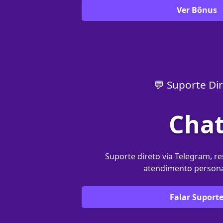
Ver Bônus
💬 Suporte Di
Cha
Suporte direto via Telegram, r
atendimento persona
Falar Suport