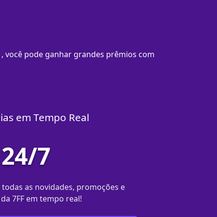
sil , você pode ganhar grandes prêmios com
cias em Tempo Real
24/7
e todas as novidades, promoções e
 da 7FF em tempo real!