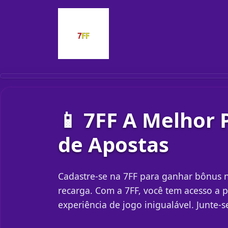
📱 7FF A Melhor 
de Apostas
Cadastre-se na 7FF para ganhar bônus 
recarga. Com a 7FF, você tem acesso a 
experiência de jogo inigualável. Junte-